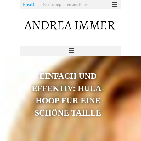
Breaking:
Fahrbahnplatten aus Kunststoff: Praktische Helfer auf Baustellen und Events
Die 5 besten Vibrationsplatte-Übungen
Richtig schwimmen – Tipps rund um den gesunden Sport
Osterdeko für draußen: Garten, Terrasse und Eingangsbereich festlich gestalten
EINFACH UND
EFFEKTIV: HULA-
HOOP FÜR EINE
SCHÖNE TAILLE