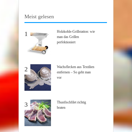
Meist gelesen
Holzkohle-Grillstation: wie
1
man das Grillen
perfektioniert
Wachsflecken aus Textilien
2
entfernen – So geht man
vor
Thunfischfilet richtig
3
braten