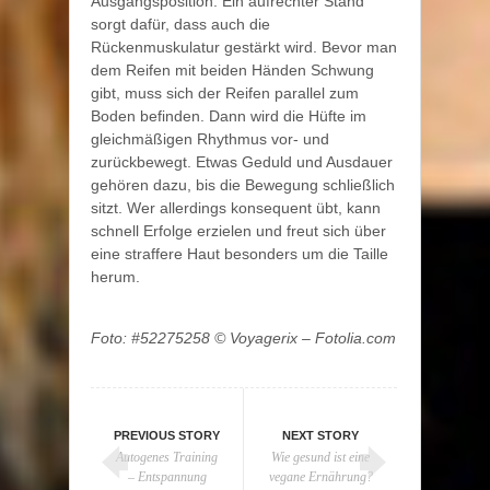
Ausgangsposition: Ein aufrechter Stand
sorgt dafür, dass auch die
Rückenmuskulatur gestärkt wird. Bevor man
dem Reifen mit beiden Händen Schwung
gibt, muss sich der Reifen parallel zum
Boden befinden. Dann wird die Hüfte im
gleichmäßigen Rhythmus vor- und
zurückbewegt. Etwas Geduld und Ausdauer
gehören dazu, bis die Bewegung schließlich
sitzt. Wer allerdings konsequent übt, kann
schnell Erfolge erzielen und freut sich über
eine straffere Haut besonders um die Taille
herum.
Foto: #52275258 © Voyagerix – Fotolia.com
PREVIOUS STORY
NEXT STORY
Autogenes Training
Wie gesund ist eine
– Entspannung
vegane Ernährung?