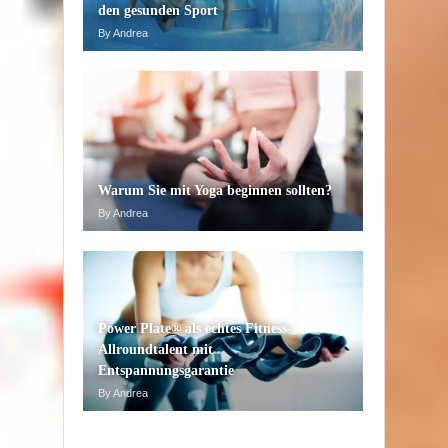
den gesunden Sport
By Andrea
Warum Sie mit Yoga beginnen sollten?
By Andrea
Power Plate® als echtes Fitness-
Allroundtalent mit
Entspannungsgarantie
By Andrea