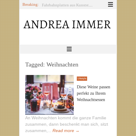
Breaking:
Fahrbahnplatten aus Kunststoff: Praktische Helfer auf Baustellen und Events
Die 5 besten Vibrationsplatte-Übungen
Richtig schwimmen – Tipps rund um den gesunden Sport
Osterdeko für draußen: Garten, Terrasse und Eingangsbereich festlich gestalten
Tagged:
Weihnachten
Lifestyle
Diese Weine passen
perfekt zu Ihrem
Weihnachtsessen
An Weihnachten kommt die ganze Familie
zusammen, dann beschenkt man sich, sitzt
zusammen,...
Read more →