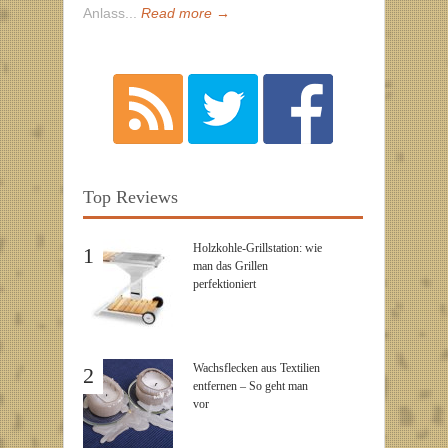
Anlass...
Read more →
Top Reviews
Holzkohle-Grillstation: wie
1
man das Grillen
perfektioniert
Wachsflecken aus Textilien
2
entfernen – So geht man
vor