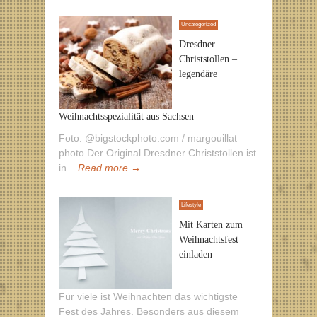
Uncategorized
Dresdner
Christstollen –
legendäre
Weihnachtsspezialität aus Sachsen
Foto: @bigstockphoto.com / margouillat
photo Der Original Dresdner Christstollen ist
in...
Read more →
Lifestyle
Mit Karten zum
Weihnachtsfest
einladen
Für viele ist Weihnachten das wichtigste
Fest des Jahres. Besonders aus diesem